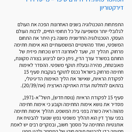
דירקטוריון
התפתחות הטכנולוגיה בשנים האחרונות הפכה את העולם
לגלובלי יותר ומשפיעה על כל תחומי החיים, לרבות העולם
העסקי. הטכנולוגיה החדשנית משנה בין היתר את התחום
המשפטי, ואחד מהשינויים המשמעותיים הוא אימות חתימה
מרחוק. תהליך זה, שעד לאחרונה דרש נוכחות פיזית של
החותם במשרד עורך הדין, ניתן כיום לביצוע בצורה מקוונת,
מאובטחת, מהירה ובעלת תוקף משפטי. ההסדר לאימות
חתימה מרחוק בישראל נכנס לתוקף בעקבות סעיף 15
לפקודת הראיות, שאישר את הליך האימות הדיגיטלי,
בהתאם להחלטת ועדת האתיקה הארצית (את/20/39).
סעיף 15 לפקודת הראיות (נוסח חדש), תשל"א-1971,
מסדיר את נושא אימות החתימה וקובע כי אימות חתימה
מהווה ראיה כשרה בפני בית המשפט. תהליך אימות חתימה
בפני עורך דין הוא תהליך משפטי נפוץ שנועד להבטיח את
אותנטיות החתימה על מסמך חשוב, ובמקרים רבים יש לאמת
חתימה כדי להבטיח תוקף חוקי של המסמך ולהגן מפני