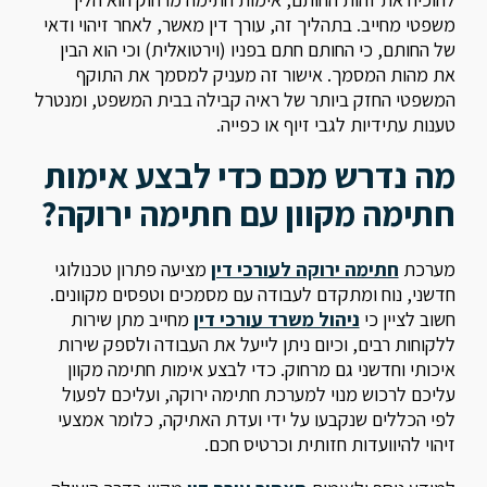
משפטי מחייב. בתהליך זה, עורך דין מאשר, לאחר זיהוי ודאי
של החותם, כי החותם חתם בפניו (וירטואלית) וכי הוא הבין
את מהות המסמך. אישור זה מעניק למסמך את התוקף
המשפטי החזק ביותר של ראיה קבילה בבית המשפט, ומנטרל
טענות עתידיות לגבי זיוף או כפייה.
מה נדרש מכם כדי לבצע אימות
חתימה מקוון עם חתימה ירוקה?
מערכת
חתימה ירוקה לעורכי דין
מציעה פתרון טכנולוגי
חדשני, נוח ומתקדם לעבודה עם מסמכים וטפסים מקוונים.
חשוב לציין כי
ניהול משרד עורכי דין
מחייב מתן שירות
ללקוחות רבים, וכיום ניתן לייעל את העבודה ולספק שירות
איכותי וחדשני גם מרחוק. כדי לבצע אימות חתימה מקוון
עליכם לרכוש מנוי למערכת חתימה ירוקה, ועליכם לפעול
לפי הכללים שנקבעו על ידי ועדת האתיקה, כלומר אמצעי
זיהוי להיוועדות חזותית וכרטיס חכם.