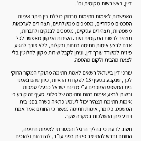
דיין, ראש רשות מקומית וכו'.
האפשרות לאימות חתימות מרחוק כוללת בין היתר אימות
הסכמים מסחריים, מסמכים ממשלתיים, תצהירים לערכאות
משפטיות, תצהירים עסקיים, מסמכים לבנקים ולחברות,
תצהיר לרשות המקומית ועוד. השירות המקוון מאפשר לכל
אדם לבצע אימות חתימה בנוחות ובקלות, ללא צורך להגיע
פיזית למשרד עורך דין, וניתן לקבל שירות מקוון לחלוטין בלי
לצאת מהבית ולקום מהספה.
עורכי דין בישראל רשאים לאמת חתימה מתוקף המקור החוקי
לכך, שנקבע בסעיף 15 לפקודת הראיות, כיוון שהם נאמני
בית המשפט המוכרים ע"י מדינת ישראל כבעלי סמכות
ורשות לבצע אימות זהות וחתימה של פלוני. סעיף זה קובע כי
אימות חתימת תצהיר יכול לשמש כראיה כשרה בפני בית
המשפט. כלומר, אימות חתימה מאשר כי החותם אמר אמת
ויודע מהן ההשלכות במקרה שקר.
חשוב לדעת כי בהליך הרגיל והמסורתי לאימות חתימה,
החותם נדרש להתייצב פיזית בפני עו"ד, להזדהות ולהוכיח