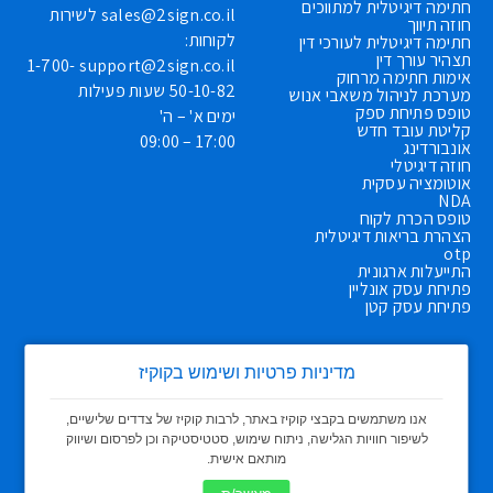
חתימה דיגיטלית למתווכים
sales@2sign.co.il
לשירות
חוזה תיווך
לקוחות:
חתימה דיגיטלית לעורכי דין
תצהיר עורך דין
1-700-
support@2sign.co.il
אימות חתימה מרחוק
50-10-82
שעות פעילות
מערכת לניהול משאבי אנוש
טופס פתיחת ספק
ימים א' – ה'
קליטת עובד חדש
17:00 – 09:00
אונבורדינג
חוזה דיגיטלי
אוטומציה עסקית
NDA
טופס הכרת לקוח
הצהרת בריאות דיגיטלית
otp
התייעלות ארגונית
פתיחת עסק אונליין
פתיחת עסק קטן
מדיניות פרטיות ושימוש בקוקיז
אנו משתמשים בקבצי קוקיז באתר, לרבות קוקיז של צדדים שלישיים,
לשיפור חוויות הגלישה, ניתוח שימוש, סטטיסטיקה וכן לפרסום ושיווק
מותאם אישית.