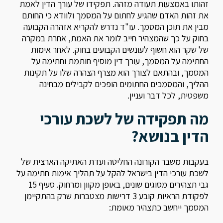
זהותו באמצעות תעודה מזהה. תפקידו של עורך הדין לאמת
את זהות האדם שהגיע לחתום על המסמך ולוודא כי החותם
מבין את תוכן המסמך. עו"ד נדרש להקריא אזהרה הקבועה
בחוק על כך שהמצהיר חייב לומר את האמת, אחרת במקרה
של שקר הוא חשוף לעונשים הקבועים בחוק. לאחר אימות
החתימה על המסמך, עורך דין מוסיף חותמת וחתימה על
המסמך, ובהתאם לצורך הוא מצרף הצהרה שלו על תקינות
ההליך, והמסמכים החתומים הופכים לקבילים מבחינה
משפטית, לכל דבר ועניין.
מה תפקידה של לשכת עורכי
הדין בנושא?
בעקבות משבר הקורונה החליטה ועדת האתיקה הארצית של
לשכת עורכי הדין בישראל להקל על תהליך אימות חתימה על
גבי תצהירים מסוגים שונים, באופן מקוון ומרחוק. סעיף 15
לפקודת הראיות קובע 3 דרישות מצטברות שרק בהתקיימן
המסמך ייחשב כתצהיר מאומת: