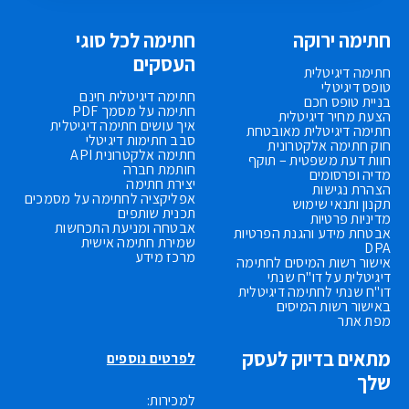
חתימה ירוקה
חתימה לכל סוגי
העסקים
חתימה דיגיטלית
טופס דיגיטלי
חתימה דיגיטלית חינם
בניית טופס חכם
חתימה על מסמך PDF
הצעת מחיר דיגיטלית
איך עושים חתימה דיגיטלית
חתימה דיגיטלית מאובטחת
סבב חתימות דיגיטלי
חוק חתימה אלקטרונית
חתימה אלקטרונית API
חוות דעת משפטית – תוקף
חותמת חברה
מדיה ופרסומים
יצירת חתימה
הצהרת נגישות
אפליקציה לחתימה על מסמכים
תקנון ותנאי שימוש
תכנית שותפים
מדיניות פרטיות
אבטחה ומניעת התכחשות
אבטחת מידע והגנת הפרטיות
שמירת חתימה אישית
DPA
מרכז מידע
אישור רשות המיסים לחתימה
דיגיטלית על דו"ח שנתי
דו"ח שנתי לחתימה דיגיטלית
באישור רשות המיסים
מפת אתר
מתאים בדיוק לעסק
לפרטים נוספים
שלך
למכירות: