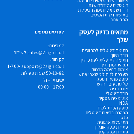
אישור רשות המיסים לחתימה
דיגיטלית על דו"ח שנתי
דו"ח שנתי לחתימה דיגיטלית
באישור רשות המיסים
מפת אתר
מתאים בדיוק לעסק
לפרטים נוספים
שלך
למכירות:
חתימה דיגיטלית למתווכים
sales@2sign.co.il
לשירות
חוזה תיווך
לקוחות:
חתימה דיגיטלית לעורכי דין
תצהיר עורך דין
1-700-
support@2sign.co.il
אימות חתימה מרחוק
50-10-82
שעות פעילות
מערכת לניהול משאבי אנוש
טופס פתיחת ספק
ימים א' – ה'
קליטת עובד חדש
17:00 – 09:00
אונבורדינג
חוזה דיגיטלי
אוטומציה עסקית
NDA
טופס הכרת לקוח
הצהרת בריאות דיגיטלית
otp
התייעלות ארגונית
פתיחת עסק אונליין
פתיחת עסק קטן