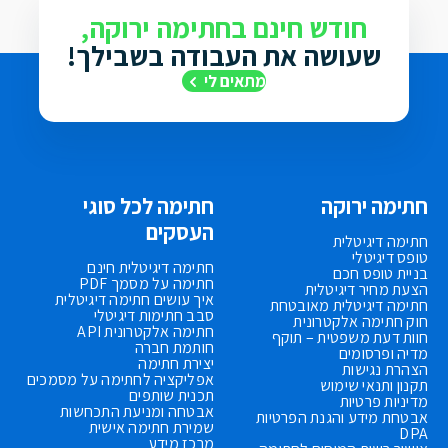
חודש חינם בחתימה ירוקה,
שעושה את העבודה בשבילך!
מתאים לי
חתימה ירוקה
חתימה לכל סוגי
העסקים
חתימה דיגיטלית
טופס דיגיטלי
חתימה דיגיטלית חינם
בניית טופס חכם
חתימה על מסמך PDF
הצעת מחיר דיגיטלית
איך עושים חתימה דיגיטלית
חתימה דיגיטלית מאובטחת
סבב חתימות דיגיטלי
חוק חתימה אלקטרונית
חתימה אלקטרונית API
חוות דעת משפטית – תוקף
חותמת חברה
מדיה ופרסומים
יצירת חתימה
הצהרת נגישות
אפליקציה לחתימה על מסמכים
תקנון ותנאי שימוש
תכנית שותפים
מדיניות פרטיות
אבטחה ומניעת התכחשות
אבטחת מידע והגנת הפרטיות
שמירת חתימה אישית
DPA
מרכז מידע