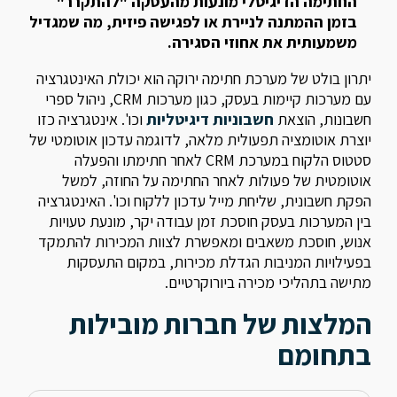
החתימה הדיגיטלי מונעות מהעסקה "להתקרר"
בזמן ההמתנה לניירת או לפגישה פיזית, מה שמגדיל
משמעותית את אחוזי הסגירה.
יתרון בולט של מערכת חתימה ירוקה הוא יכולת האינטגרציה
עם מערכות קיימות בעסק, כגון מערכות CRM, ניהול ספרי
חשבונות, הוצאת
חשבוניות דיגיטליות
וכו'. אינטגרציה כזו
יוצרת אוטומציה תפעולית מלאה, לדוגמה עדכון אוטומטי של
סטטוס הלקוח במערכת CRM לאחר חתימתו והפעלה
אוטומטית של פעולות לאחר החתימה על החוזה, למשל
הפקת חשבונית, שליחת מייל עדכון ללקוח וכו'. האינטגרציה
בין המערכות בעסק חוסכת זמן עבודה יקר, מונעת טעויות
אנוש, חוסכת משאבים ומאפשרת לצוות המכירות להתמקד
בפעילויות המניבות הגדלת מכירות, במקום התעסקות
מתישה בתהליכי מכירה ביורוקרטיים.
המלצות של חברות מובילות
בתחומם