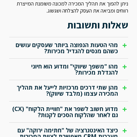
ניתן להפוך את תהליך המכירה למכונה משומנת המייצרת
רווחים ומביאה את העסק להצלחה ושגשוג.
שאלות ותשובות
מהי הטעות הנפוצה ביותר שעסקים עושים
כשהם מנסים להגדיל מכירות?
הטעות הנפוצה ביותר היא התמקדות במוצר או בשירות במקום
מהו "משפך שיווקי" ומדוע הוא חיוני
בלקוח. עסקים רבים נכשלים כשהם לא מבצעים אפיון מעמיק של
להגדלת מכירות?
קהל היעד, שכולל הבנת הצרכים הייחודיים, הבעיות והמניעים
הרגשיים של הלקוחות.
משפך שיווקי הוא תהליך מובנה שמוביל לקוח פוטנציאלי (ליד)
מהן שתי דרכים מרכזיות לייעל את תהליך
במסע רכישה. הוא מתחיל בשלב המודעות (זיהוי בעיה), ממשיך
המכירה עצמו (מלבד שיווק)?
לשיקול (השוואת פתרונות) ומסתיים בהחלטה (רכישה). הוא חיוני
מכיוון שהוא "מבשיל" את הלידים וגורם להם להגיע מוכנים יותר
1.הכשרת צוות המכירות: השקעה מתמדת בהכשרות, מתן ידע על
לרכישה, מה שמשפר משמעותית את אחוזי ההמרה והמכירות.
מדוע חשוב לשפר את "חוויית הלקוח" (CX)
המוצר והמתחרים, ויצירת תסריטי שיחה להתמודדות עם התנגדויות.
גם לאחר שהלקוח הסכים לקנות?
2.שימוש בכלים טכנולוגיים: הטמעת מערכות כמו CRM (לניהול קשרי
לקוחות), אוטומציה שיווקית, וכלי תשלום מהירים המקצרים תהליכים
תהליך רכישה חיובי, פשוט ומהיר (גם בשלב סגירת העסקה
בירוקרטיים, כגון חתימה ירוקה
כיצד האינטגרציה של "חתימה ירוקה" עם
והחתימה) גורם לשביעות רצון גבוהה. לקוח מרוצה צפוי להפוך ללקוח
מערכות CRM מאפשרת לצוות המכירות