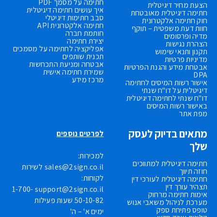
חתימה על מסמך PDF
הצעת מחיר דיגיטלית
איך עושים חתימה דיגיטלית
חתימה דיגיטלית מאובטחת
סבב חתימות דיגיטלי
חוק חתימה אלקטרונית
חתימה אלקטרונית API
חוות דעת משפטית – תוקף
חותמת חברה
מדיה ופרסומים
יצירת חתימה
הצהרת נגישות
אפליקציה לחתימה על מסמכים
תקנון ותנאי שימוש
תכנית שותפים
מדיניות פרטיות
אבטחה ומניעת התכחשות
אבטחת מידע והגנת הפרטיות
שמירת חתימה אישית
DPA
מרכז מידע
אישור רשות המיסים לחתימה
דיגיטלית על דו"ח שנתי
דו"ח שנתי לחתימה דיגיטלית
באישור רשות המיסים
מפת אתר
מתאים בדיוק לעסק
לפרטים נוספים
שלך
למכירות:
חתימה דיגיטלית למתווכים
sales@2sign.co.il
לשירות
חוזה תיווך
לקוחות:
חתימה דיגיטלית לעורכי דין
תצהיר עורך דין
1-700-
support@2sign.co.il
אימות חתימה מרחוק
50-10-82
שעות פעילות
מערכת לניהול משאבי אנוש
טופס פתיחת ספק
ימים א' – ה'