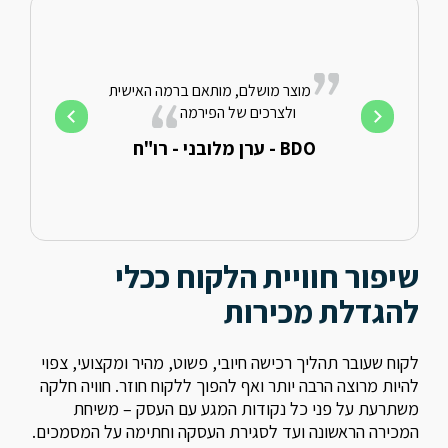
שנים בשירות
שיתוף הפעול
 זו כל תהליכי
אפשר לנו לספ
מסמכים שונים
דיגיטלית בתוך 
מוצר מושלם, מותאם ברמה האישית
ה, עזרו לחסוך
המנגנון שבני
ולצרכים של הפירמה
 ומקבלי השירות
במערכת שלנו ל
בודה מתקדם,
שלהם מסמכים
BDO - ערן מלובני - רו"ח
תהליכ
- כ"א
במבי - 
שיפור חוויית הלקוח ככלי
להגדלת מכירות
לקוח שעובר תהליך רכישה חיובי, פשוט, מהיר ומקצועי, צפוי
להיות מרוצה הרבה יותר ואף להפוך ללקוח חוזר. חוויה חלקה
משתרעת על פני כל נקודות המגע עם העסק – משיחת
המכירה הראשונה ועד לסגירת העסקה וחתימה על המסמכים.