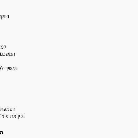
דווקא
למר
המשכנו 
נמשיך למ
הטמעת ה
נכין את פיצ'
הצ