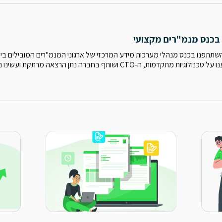
בכנס מנמ"רים מקצועי
שתתפנו בכנס מנהלי מערכות מידע המרכזי של ארגוני המנמ"רים המובילים ביש
ות, ה-CTO ושותף בחברה נתן הרצאה מרתקת ועשינו נטוורקינג. נפגש בכנסים הבאים.