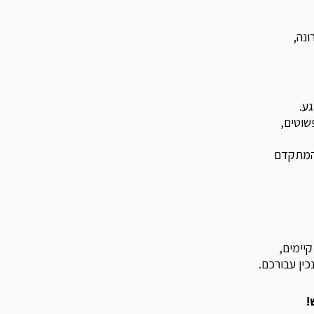
ונה,
ע.
שוטים,
 המתקדם
יימים,
כין עבורכם.
!