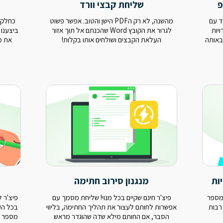
פ
שליחת קבצי וורד
ד עם
מהשנה, לא רק הPDF הישן והטוב. אפשר פשוט
כחלק מ
יות
לגרור את הקובץ Word שהכנתם אל תוך אזור
באותה
העלאת הקבצים ושולחים אותו בקלות!
את מ
ות
מנגנון סירוב חתימה
מספר
פיצ'ר חינם שקיים בכל מנוי! שליחת מסמך עם
פיצ'ר 
רבות
אפשרות לחותם לעצור את תהליך החתימה, בליווי
בכל הע
הסבר, אם החותם מילא שדה שהוגדר מראש
מספר ע