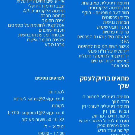
איך עושים חתימה דיגיטלית
חתימה דיגיטלית מאובטחת
סבב חתימות דיגיטלי
חוק חתימה אלקטרונית
חתימה אלקטרונית API
חוות דעת משפטית – תוקף
חותמת חברה
מדיה ופרסומים
יצירת חתימה
הצהרת נגישות
אפליקציה לחתימה על מסמכים
תקנון ותנאי שימוש
תכנית שותפים
מדיניות פרטיות
אבטחה ומניעת התכחשות
אבטחת מידע והגנת הפרטיות
שמירת חתימה אישית
DPA
מרכז מידע
אישור רשות המיסים לחתימה
דיגיטלית על דו"ח שנתי
דו"ח שנתי לחתימה דיגיטלית
באישור רשות המיסים
מפת אתר
מתאים בדיוק לעסק
לפרטים נוספים
שלך
למכירות:
חתימה דיגיטלית למתווכים
sales@2sign.co.il
לשירות
חוזה תיווך
לקוחות:
חתימה דיגיטלית לעורכי דין
תצהיר עורך דין
1-700-
support@2sign.co.il
אימות חתימה מרחוק
50-10-82
שעות פעילות
מערכת לניהול משאבי אנוש
טופס פתיחת ספק
ימים א' – ה'
קליטת עובד חדש
17:00 – 09:00